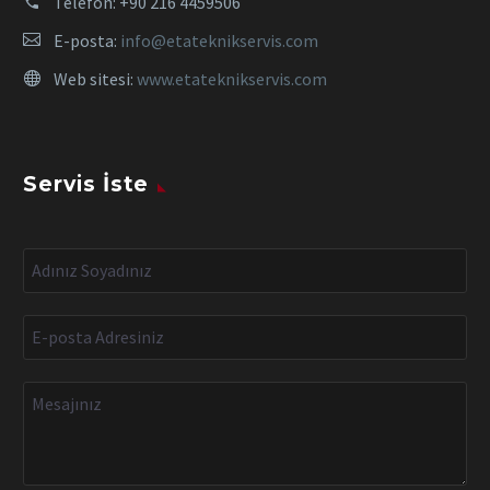
Telefon:
+90 216 4459506
E-posta:
info@etateknikservis.com
Web sitesi:
www.etateknikservis.com
Servis İste