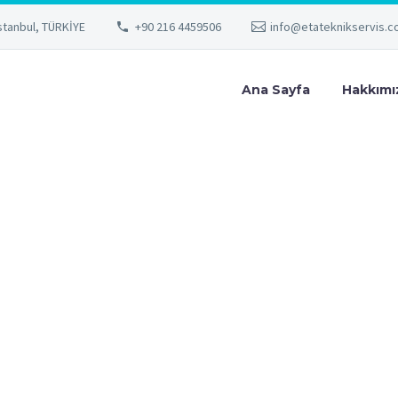
stanbul, TÜRKİYE
+90 216 4459506
info@etateknikservis.
Ana Sayfa
Hakkımı