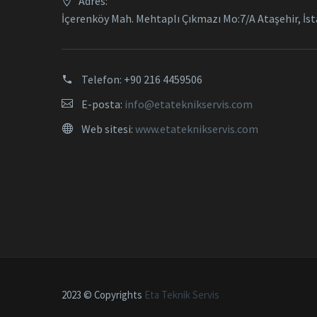
Adres:
İçerenköy Mah. Mehtaplı Çıkmazı Mo:7/A Ataşehir, İs
Telefon:
+90 216 4459506
E-posta:
info@etateknikservis.com
Web sitesi:
www.etateknikservis.com
2023 © Copyrights
Eta Teknik Servis