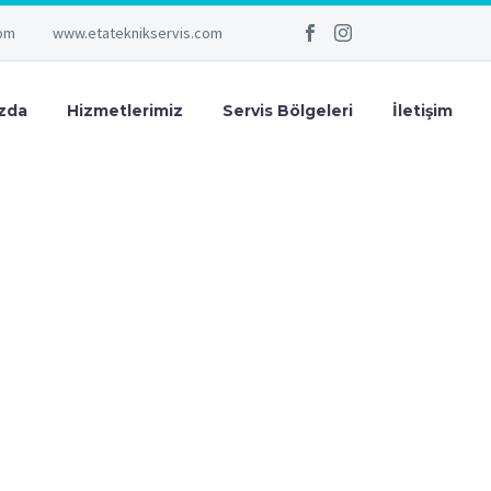
com
www.etateknikservis.com
zda
Hizmetlerimiz
Servis Bölgeleri
İletişim