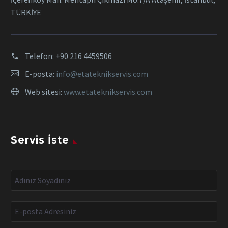
TÜRKİYE
Telefon:
+90 216 4459506
E-posta:
info@etateknikservis.com
Web sitesi:
www.etateknikservis.com
Servis İste