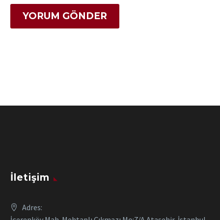
YORUM GÖNDER
İletişim
Adres:
İçerenköy Mah. Mehtaplı Çıkmazı Mo:7/A Ataşehir, İstanbul,