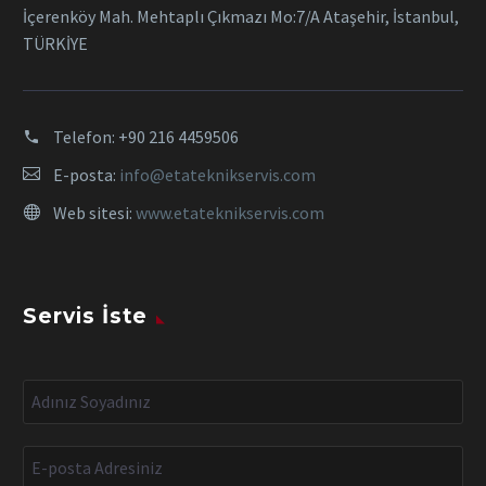
İçerenköy Mah. Mehtaplı Çıkmazı Mo:7/A Ataşehir, İstanbul,
TÜRKİYE
Telefon:
+90 216 4459506
E-posta:
info@etateknikservis.com
Web sitesi:
www.etateknikservis.com
Servis İste